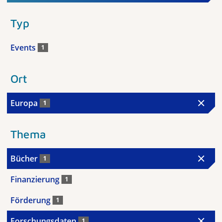
Typ
Events
1
Ort
Europa
1
Thema
Bücher
1
Finanzierung
1
Förderung
1
Forschungsdaten
1