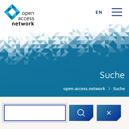
EN
Suche
open-access.network
Suche