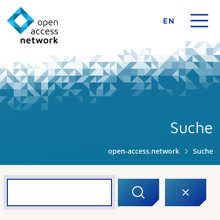
EN
Suche
open-access.network
Suche