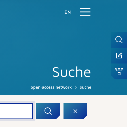
EN
Suche
open-access.network
Suche