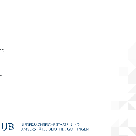
nd
ch