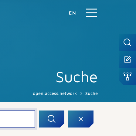
EN
Suche
open-access.network
Suche