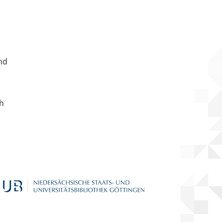
nd
ch