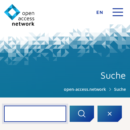
EN
Suche
open-access.network
Suche