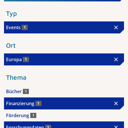
Typ
Events
1
Ort
Europa
1
Thema
Bücher
1
Finanzierung
1
Förderung
1
Forschungsdaten
1