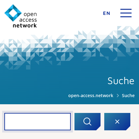
EN
Suche
open-access.network
Suche