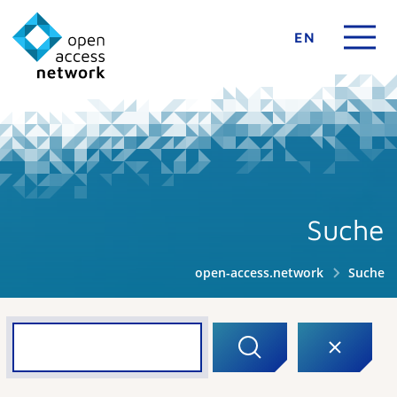
EN
Suche
open-access.network
Suche