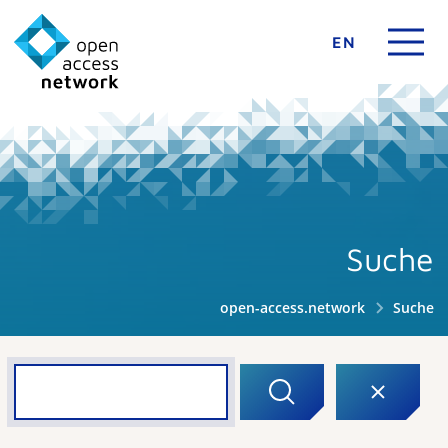
EN
Suche
open-access.network
Suche