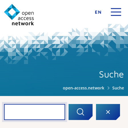
EN
Suche
open-access.network
Suche