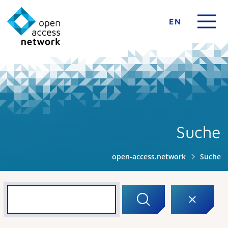
EN
Suche
open-access.network
Suche