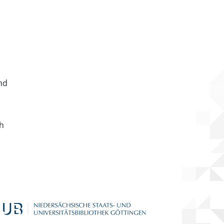
nd
ch