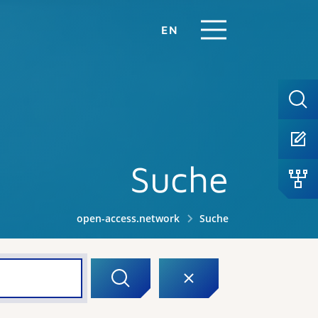
EN
Suche
open-access.network
Suche