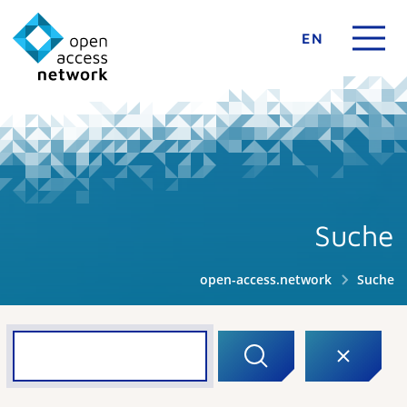
EN
Suche
open-access.network
Suche