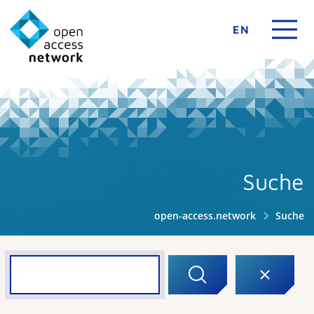
EN
Suche
open-access.network
Suche