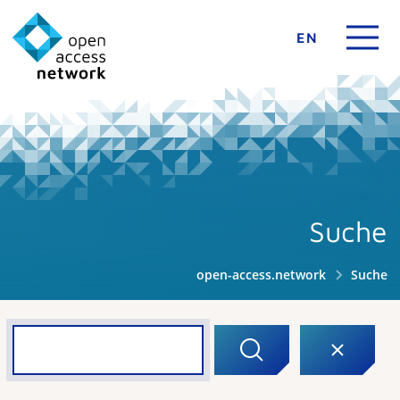
EN
Suche
open-access.network
Suche