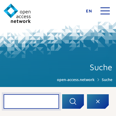
EN
Suche
open-access.network
Suche