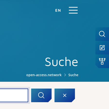
EN
Suche
open-access.network
Suche