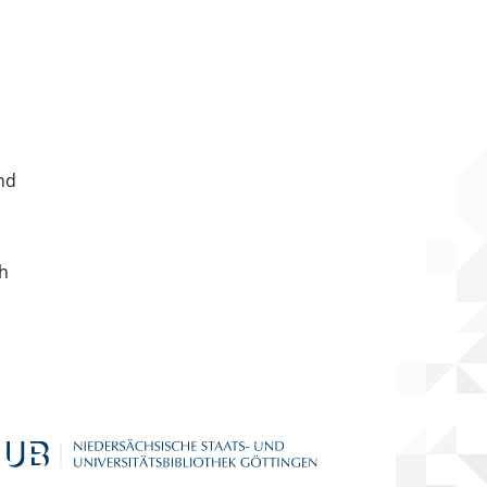
nd
ch