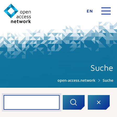
EN
Suche
open-access.network
Suche