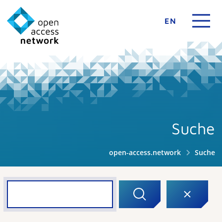
EN
Suche
open-access.network
Suche