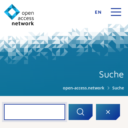
EN
Suche
open-access.network
Suche