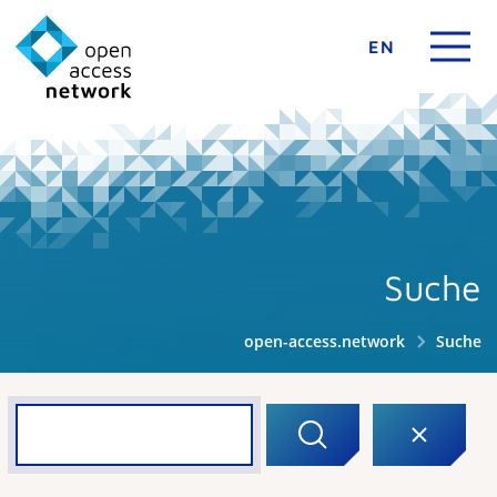
EN
Suche
open-access.network
Suche