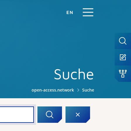
EN
Suche
open-access.network
Suche