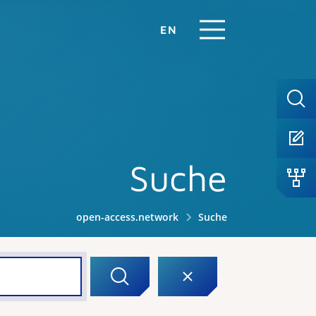
EN
Suche
open-access.network
Suche