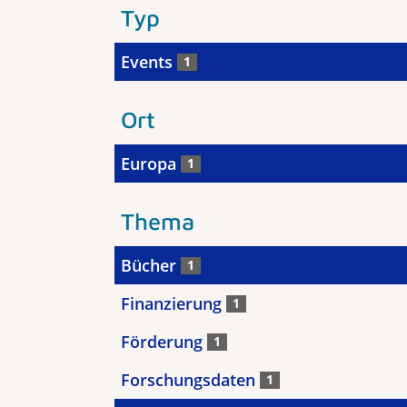
Typ
Events
1
Ort
Europa
1
Thema
Bücher
1
Finanzierung
1
Förderung
1
Forschungsdaten
1