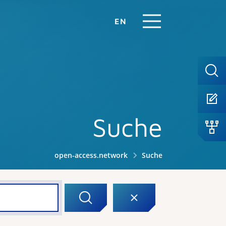
EN
Suche
open-access.network
Suche