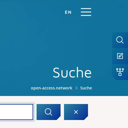
EN
Suche
open-access.network
Suche