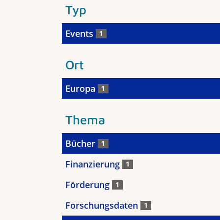
Typ
Events
1
Ort
Europa
1
Thema
Bücher
1
Finanzierung
1
Förderung
1
Forschungsdaten
1