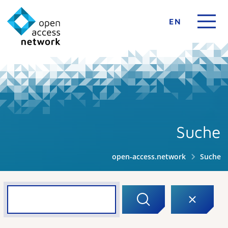
EN
Suche
open-access.network
Suche