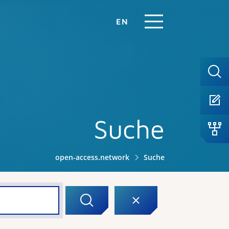
EN
Suche
open-access.network
Suche