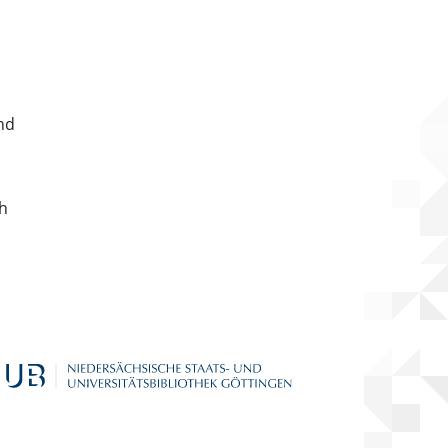
nd
ch