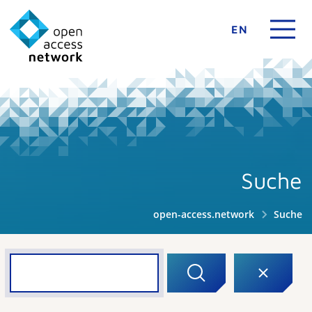
EN
Suche
open-access.network
Suche