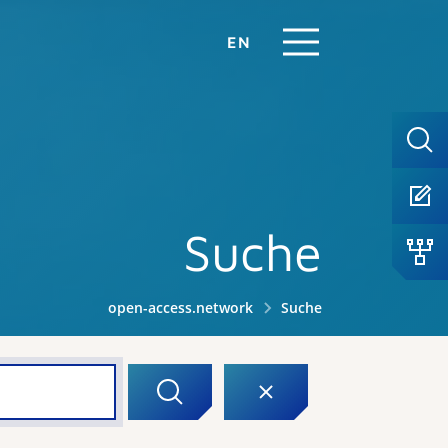
EN
Suche
open-access.network
Suche