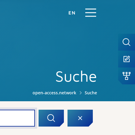
EN
Suche
open-access.network
Suche