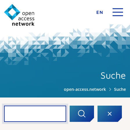
EN
Suche
open-access.network
Suche