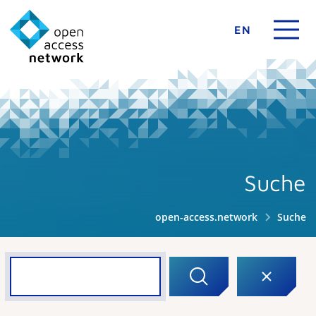
EN
Suche
open-access.network
Suche