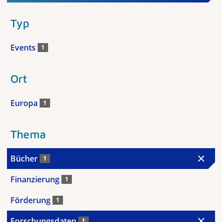
Typ
Events
1
Ort
Europa
1
Thema
Bücher
1
Finanzierung
1
Förderung
1
Forschungsdaten
1