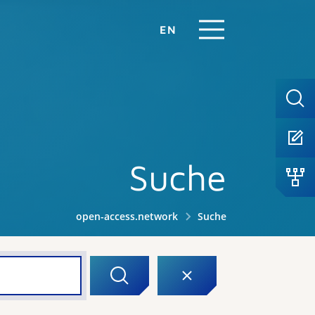
EN
Suche
open-access.network
Suche