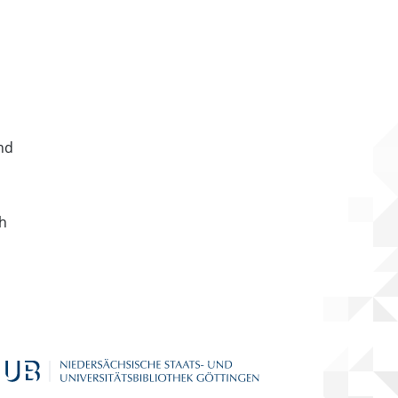
nd
ch