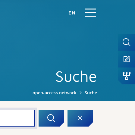
EN
Suche
open-access.network
Suche