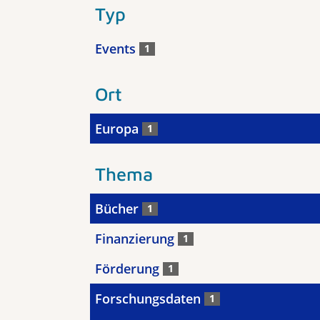
Typ
Events
1
Ort
Europa
1
Thema
Bücher
1
Finanzierung
1
Förderung
1
Forschungsdaten
1