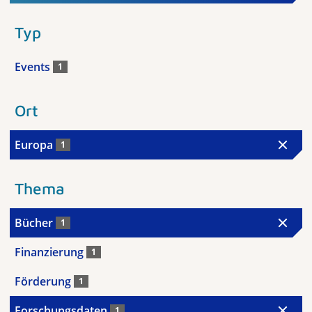
Typ
Events
1
Ort
Europa
1
Thema
Bücher
1
Finanzierung
1
Förderung
1
Forschungsdaten
1