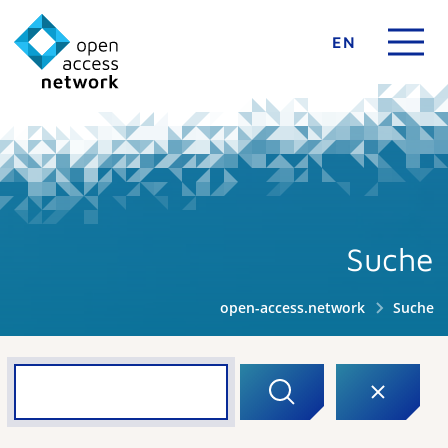
EN
Suche
open-access.network
Suche