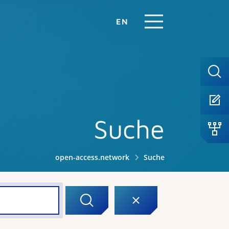
EN
Suche
open-access.network
Suche