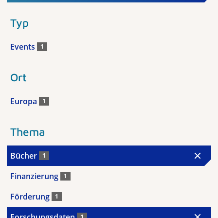
Typ
Events
1
Ort
Europa
1
Thema
Bücher
1
Finanzierung
1
Förderung
1
Forschungsdaten
1