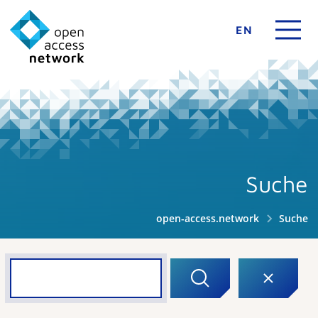
EN
Suche
open-access.network
Suche