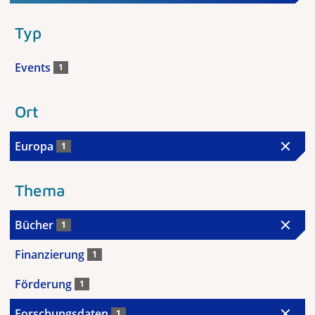
Typ
Events
1
Ort
Europa
1
Thema
Bücher
1
Finanzierung
1
Förderung
1
Forschungsdaten
1