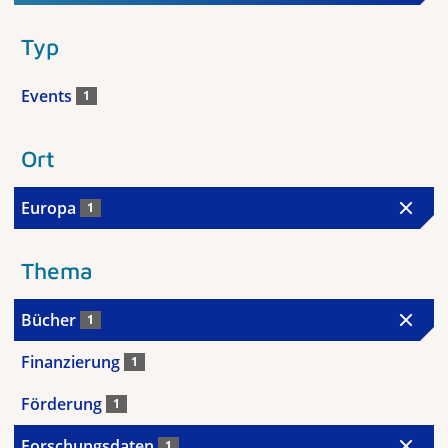
Typ
Events
1
Ort
Europa
1
Thema
Bücher
1
Finanzierung
1
Förderung
1
Forschungsdaten
1