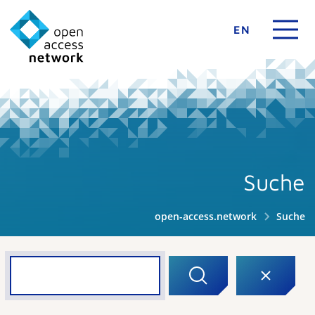
EN
Suche
open-access.network
Suche