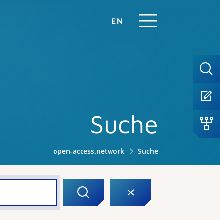
EN
Suche
open-access.network
Suche