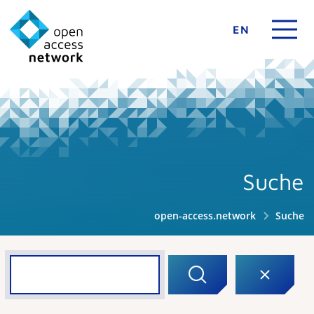
EN
Suche
open-access.network
Suche