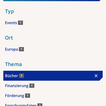
Typ
Events
1
Ort
Europa
1
Thema
Bücher
1
Finanzierung
1
Förderung
1
Forschungsdaten
1