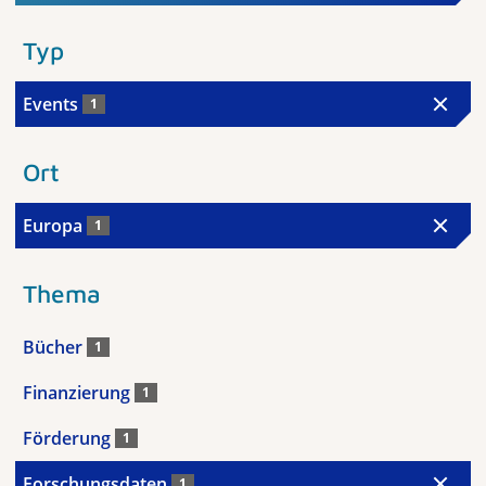
Typ
Events
1
Ort
Europa
1
Thema
Bücher
1
Finanzierung
1
Förderung
1
Forschungsdaten
1