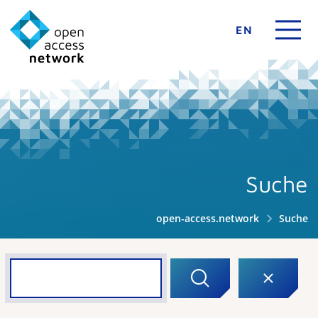
EN
Suche
open-access.network
Suche