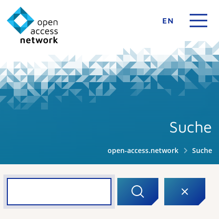
EN
Suche
open-access.network
Suche