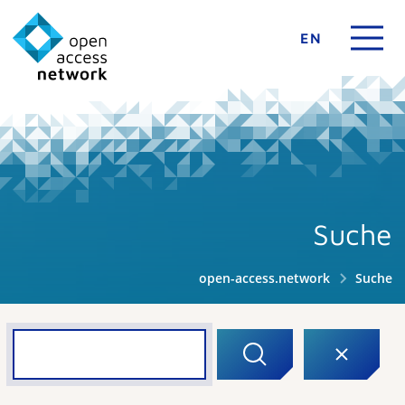
EN
Suche
open-access.network
Suche