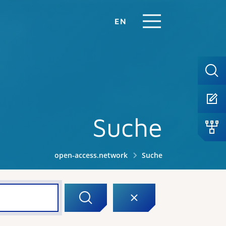
EN
Suche
open-access.network
Suche