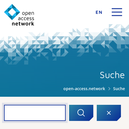
EN
Suche
open-access.network
Suche