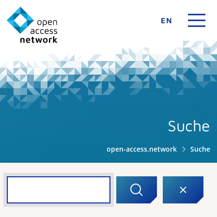
EN
Suche
open-access.network
Suche