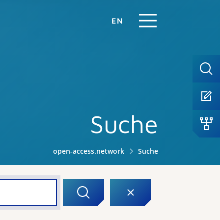
EN
Suche
open-access.network
Suche