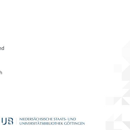
nd
ch