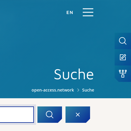
EN
Suche
open-access.network
Suche