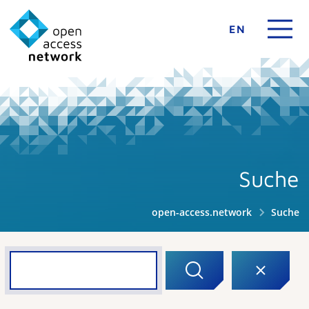
EN
Suche
open-access.network
Suche