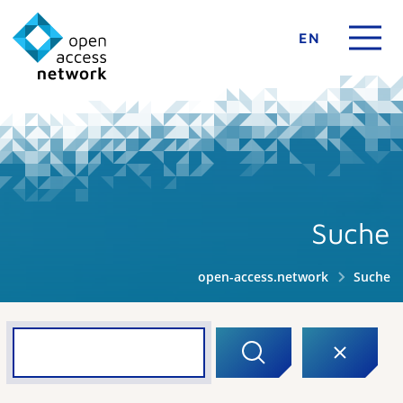
EN
Suche
open-access.network
Suche